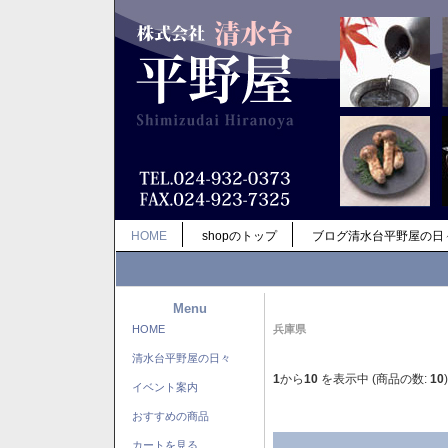
HOME
shopのトップ
ブログ清水台平野屋の日
Menu
HOME
兵庫県
清水台平野屋の日々
1
から
10
を表示中 (商品の数:
10
)
イベント案内
おすすめの商品
カートを見る