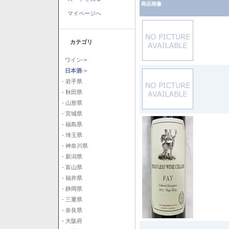
商品画像
マイページへ
カテゴリ
ワイン->
日本酒
->
- 岩手県
- 秋田県
- 山形県
- 宮城県
- 福島県
- 埼玉県
- 神奈川県
- 新潟県
- 富山県
- 福井県
- 静岡県
- 三重県
- 奈良県
- 大阪府