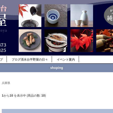
ップ
ブログ清水台平野屋の日々
イベント案内
shoping
兵庫県
1
から
10
を表示中 (商品の数:
10
)