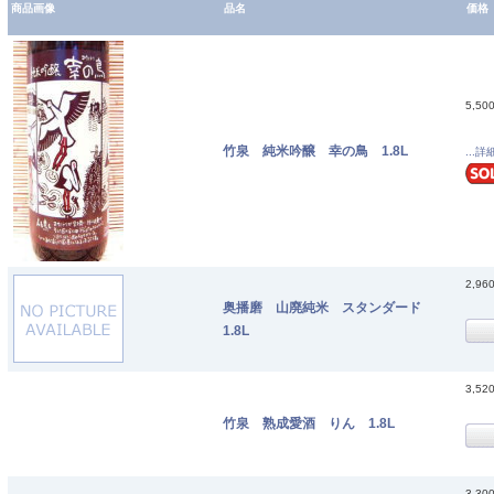
商品画像
品名
価格
5,50
竹泉 純米吟醸 幸の鳥 1.8L
...詳
2,96
奥播磨 山廃純米 スタンダード
1.8L
3,52
竹泉 熟成愛酒 りん 1.8L
3,30