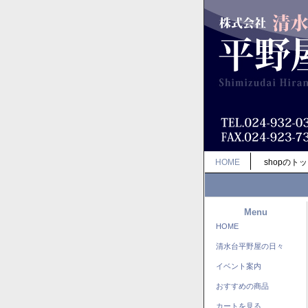
HOME
shopのト
Menu
HOME
清水台平野屋の日々
イベント案内
おすすめの商品
カートを見る