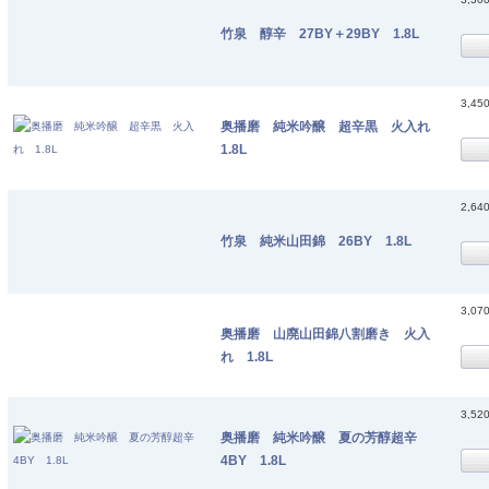
竹泉 醇辛 27BY＋29BY 1.8L
3,45
奥播磨 純米吟醸 超辛黒 火入れ
1.8L
2,64
竹泉 純米山田錦 26BY 1.8L
3,07
奥播磨 山廃山田錦八割磨き 火入
れ 1.8L
3,52
奥播磨 純米吟醸 夏の芳醇超辛
4BY 1.8L