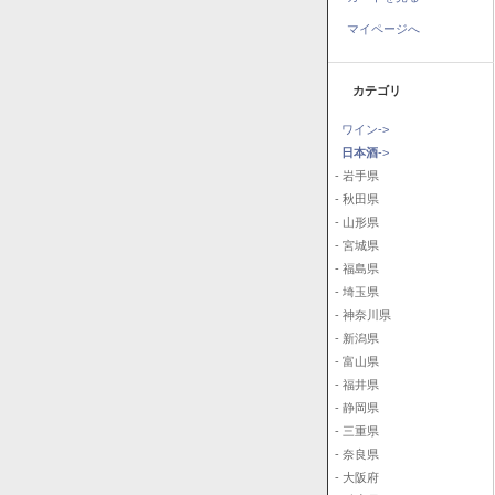
マイページへ
カテゴリ
ワイン->
日本酒
->
- 岩手県
- 秋田県
- 山形県
- 宮城県
- 福島県
- 埼玉県
- 神奈川県
- 新潟県
- 富山県
- 福井県
- 静岡県
- 三重県
- 奈良県
- 大阪府