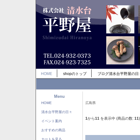
HOME
shopのトップ
ブログ清水台平野屋の日
Menu
HOME
広島県
清水台平野屋の日々
1
から
11
を表示中 (商品の数:
11
)
イベント案内
おすすめの商品
カートを見る