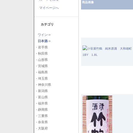
商品画像
マイページへ
カテゴリ
ワイン->
日本酒
->
- 岩手県
- 秋田県
- 山形県
- 宮城県
- 福島県
- 埼玉県
- 神奈川県
- 新潟県
- 富山県
- 福井県
- 静岡県
- 三重県
- 奈良県
- 大阪府