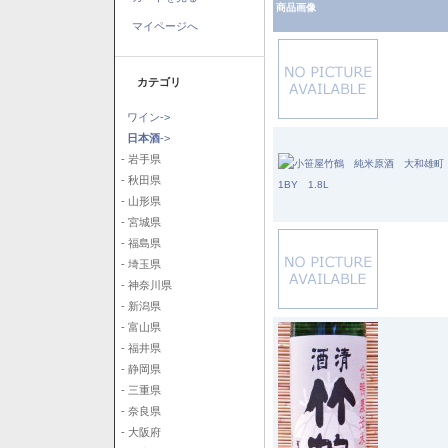
商品画像
マイページへ
カテゴリ
ワイン->
日本酒
->
- 岩手県
- 秋田県
- 山形県
- 宮城県
- 福島県
- 埼玉県
- 神奈川県
- 新潟県
- 富山県
- 福井県
- 静岡県
- 三重県
- 奈良県
- 大阪府