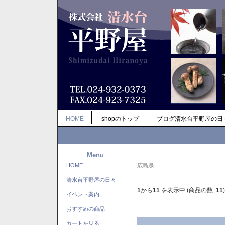
HOME
shopのトップ
ブログ清水台平野屋の日
Menu
HOME
広島県
清水台平野屋の日々
1
から
11
を表示中 (商品の数:
11
)
イベント案内
おすすめの商品
カートを見る