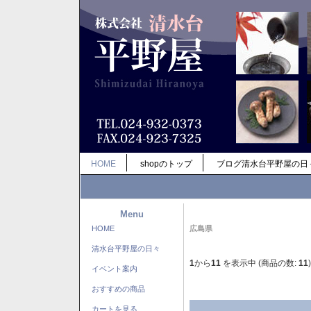
HOME
shopのトップ
ブログ清水台平野屋の日
Menu
HOME
広島県
清水台平野屋の日々
1
から
11
を表示中 (商品の数:
11
)
イベント案内
おすすめの商品
カートを見る