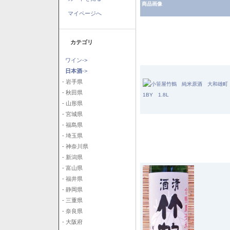
商品画像
マイページへ
カテゴリ
ワイン->
日本酒
->
- 岩手県
- 秋田県
- 山形県
- 宮城県
- 福島県
- 埼玉県
- 神奈川県
- 新潟県
- 富山県
- 福井県
- 静岡県
- 三重県
- 奈良県
- 大阪府