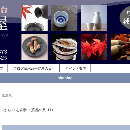
ップ
ブログ清水台平野屋の日々
イベント案内
shoping
広島県
1
から
11
を表示中 (商品の数:
11
)