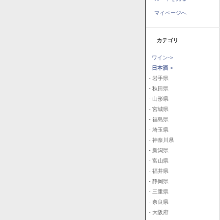
マイページへ
カテゴリ
ワイン->
日本酒
->
- 岩手県
- 秋田県
- 山形県
- 宮城県
- 福島県
- 埼玉県
- 神奈川県
- 新潟県
- 富山県
- 福井県
- 静岡県
- 三重県
- 奈良県
- 大阪府