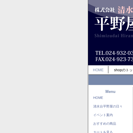
HOME
shopのト
Menu
HOME
清水台平野屋の日々
イベント案内
おすすめの商品
カートを見る