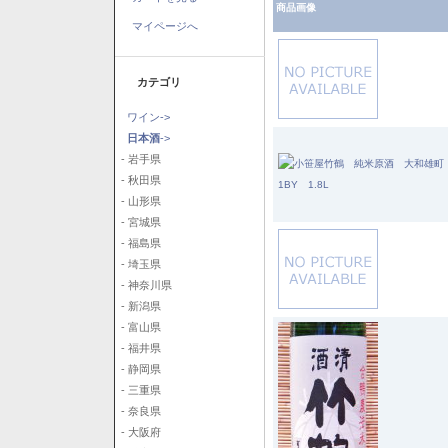
商品画像
マイページへ
カテゴリ
ワイン->
日本酒
->
- 岩手県
- 秋田県
- 山形県
- 宮城県
- 福島県
- 埼玉県
- 神奈川県
- 新潟県
- 富山県
- 福井県
- 静岡県
- 三重県
- 奈良県
- 大阪府