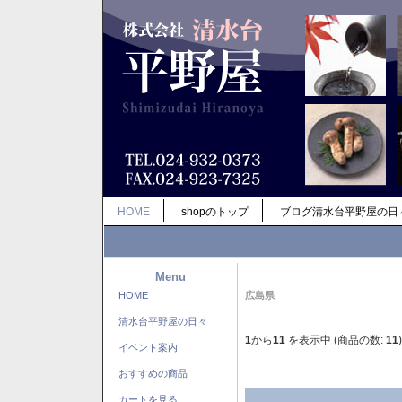
HOME
shopのトップ
ブログ清水台平野屋の日
Menu
HOME
広島県
清水台平野屋の日々
1
から
11
を表示中 (商品の数:
11
)
イベント案内
おすすめの商品
カートを見る