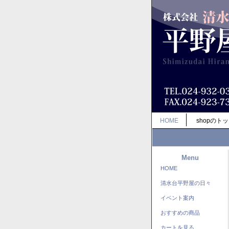
HOME
shopのト
Menu
HOME
清水台平野屋の日々
イベント案内
おすすめの商品
カートを見る