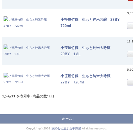
3,8
小笹屋竹鶴 生もと純米吟醸 27BY
720ml
13,
小笹屋竹鶴 生もと純米大吟醸
29BY 1.8L
5,5
小笹屋竹鶴 生もと純米大吟醸
27BY 720ml
1
から
11
を表示中 (商品の数:
11
)
|
ホーム
|
Copyright(c) 2008
株式会社清水台平野屋
All rights reserved.