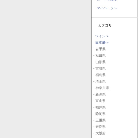
マイページへ
カテゴリ
ワイン->
日本酒
->
- 岩手県
- 秋田県
- 山形県
- 宮城県
- 福島県
- 埼玉県
- 神奈川県
- 新潟県
- 富山県
- 福井県
- 静岡県
- 三重県
- 奈良県
- 大阪府