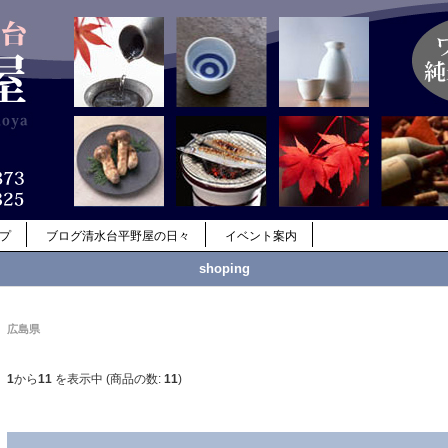
ップ
ブログ清水台平野屋の日々
イベント案内
shoping
広島県
1
から
11
を表示中 (商品の数:
11
)