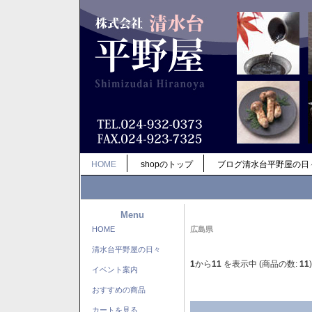
HOME
shopのトップ
ブログ清水台平野屋の日
Menu
HOME
広島県
清水台平野屋の日々
1
から
11
を表示中 (商品の数:
11
)
イベント案内
おすすめの商品
カートを見る