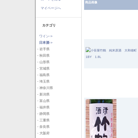
商品画像
マイページへ
カテゴリ
ワイン->
日本酒
->
- 岩手県
- 秋田県
- 山形県
- 宮城県
- 福島県
- 埼玉県
- 神奈川県
- 新潟県
- 富山県
- 福井県
- 静岡県
- 三重県
- 奈良県
- 大阪府