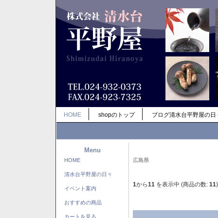
HOME
shopのトップ
ブログ清水台平野屋の日
Menu
HOME
広島県
清水台平野屋の日々
1
から
11
を表示中 (商品の数:
11
)
イベント案内
おすすめの商品
カートを見る