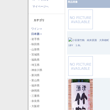
商品画像
マイページへ
カテゴリ
ワイン->
日本酒
->
- 岩手県
- 秋田県
- 山形県
- 宮城県
- 福島県
- 埼玉県
- 神奈川県
- 新潟県
- 富山県
- 福井県
- 静岡県
- 三重県
- 奈良県
- 大阪府