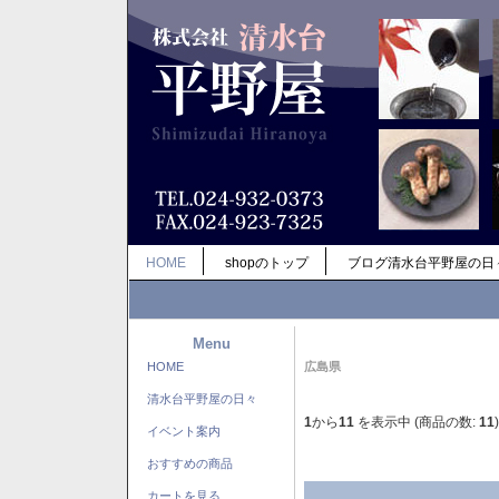
HOME
shopのトップ
ブログ清水台平野屋の日
Menu
HOME
広島県
清水台平野屋の日々
1
から
11
を表示中 (商品の数:
11
)
イベント案内
おすすめの商品
カートを見る