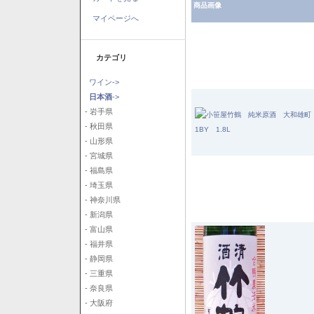
商品画像
マイページへ
カテゴリ
ワイン->
日本酒
->
- 岩手県
- 秋田県
- 山形県
- 宮城県
- 福島県
- 埼玉県
- 神奈川県
- 新潟県
- 富山県
- 福井県
- 静岡県
- 三重県
- 奈良県
- 大阪府