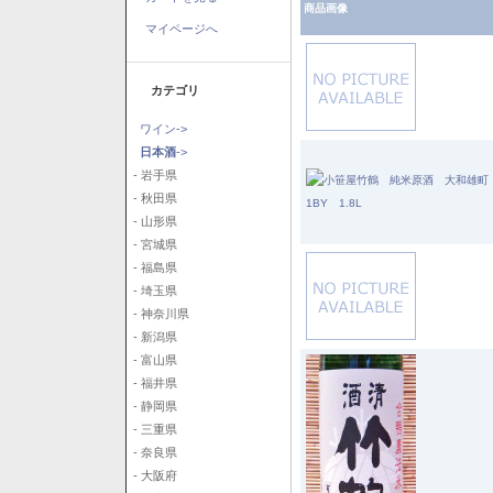
商品画像
マイページへ
カテゴリ
ワイン->
日本酒
->
- 岩手県
- 秋田県
- 山形県
- 宮城県
- 福島県
- 埼玉県
- 神奈川県
- 新潟県
- 富山県
- 福井県
- 静岡県
- 三重県
- 奈良県
- 大阪府