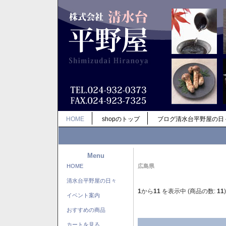
HOME
shopのトップ
ブログ清水台平野屋の日
Menu
HOME
広島県
清水台平野屋の日々
1
から
11
を表示中 (商品の数:
11
)
イベント案内
おすすめの商品
カートを見る