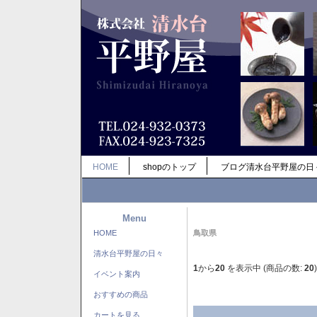
HOME
shopのトップ
ブログ清水台平野屋の日
Menu
HOME
鳥取県
清水台平野屋の日々
1
から
20
を表示中 (商品の数:
20
)
イベント案内
おすすめの商品
カートを見る