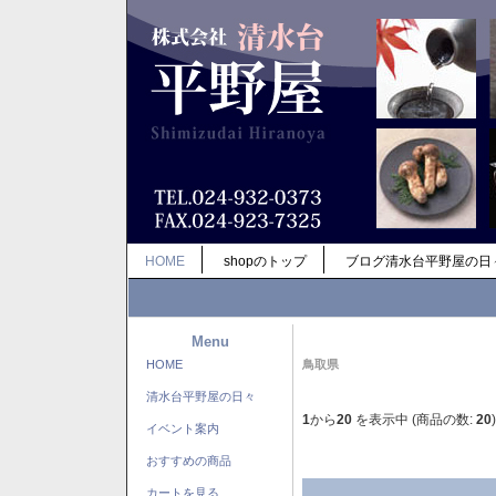
HOME
shopのトップ
ブログ清水台平野屋の日
Menu
HOME
鳥取県
清水台平野屋の日々
1
から
20
を表示中 (商品の数:
20
)
イベント案内
おすすめの商品
カートを見る