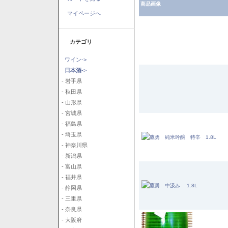
商品画像
マイページへ
カテゴリ
ワイン->
日本酒
->
- 岩手県
- 秋田県
- 山形県
- 宮城県
- 福島県
- 埼玉県
- 神奈川県
- 新潟県
- 富山県
- 福井県
- 静岡県
- 三重県
- 奈良県
- 大阪府