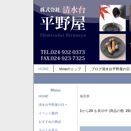
HOME
shopのトップ
ブログ清水台平野屋の日
Menu
HOME
鳥取県
清水台平野屋の日々
1
から
20
を表示中 (商品の数:
20
)
イベント案内
おすすめの商品
カートを見る