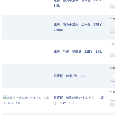
鷹勇 強力中汲み 坂本俊 27BY
1.8L
1,7
鷹勇 強力中汲み 坂本俊 27BY
720ml
11,
鷹勇 吟麗 秘蔵酒 22BY 1.8L
3,0
日置桜 純米7号 1.8L
3,3
日置桜 特別純米 ひやおろし 山装
ふ 6BY 1.8L