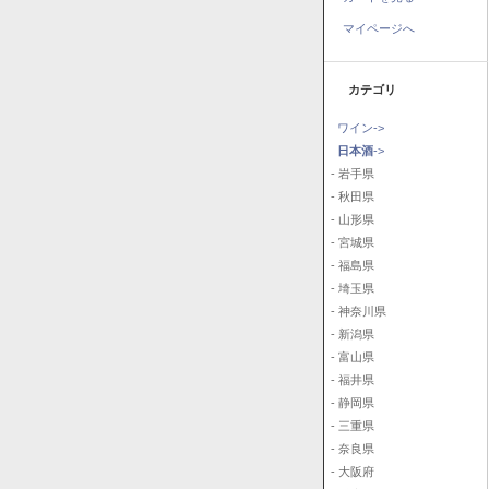
マイページへ
カテゴリ
ワイン->
日本酒
->
- 岩手県
- 秋田県
- 山形県
- 宮城県
- 福島県
- 埼玉県
- 神奈川県
- 新潟県
- 富山県
- 福井県
- 静岡県
- 三重県
- 奈良県
- 大阪府