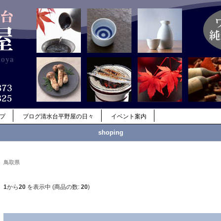
ップ
ブログ清水台平野屋の日々
イベント案内
shoping
鳥取県
1
から
20
を表示中 (商品の数:
20
)