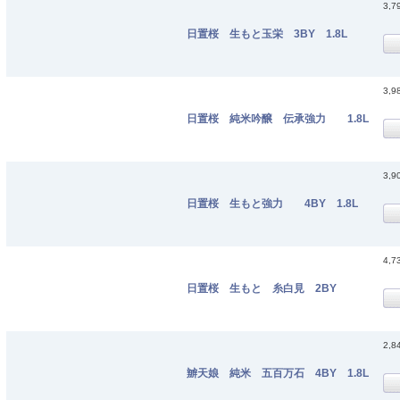
3,7
日置桜 生もと玉栄 3BY 1.8L
3,9
日置桜 純米吟醸 伝承強力 1.8L
3,9
日置桜 生もと強力 4BY 1.8L
4,7
日置桜 生もと 糸白見 2BY
2,8
辧天娘 純米 五百万石 4BY 1.8L