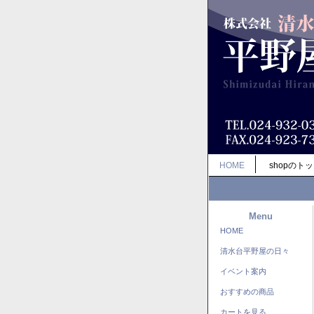
HOME
shopのト
Menu
HOME
清水台平野屋の日々
イベント案内
おすすめの商品
カートを見る