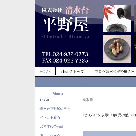
HOME
shopのトップ
ブログ清水台平野屋の日
Menu
HOME
鳥取県
清水台平野屋の日々
1
から
20
を表示中 (商品の数:
20
)
イベント案内
おすすめの商品
カートを見る