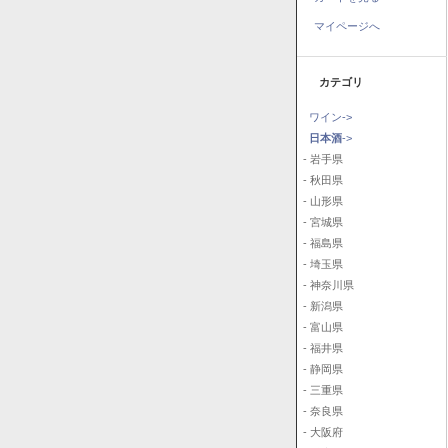
マイページへ
カテゴリ
ワイン->
日本酒
->
- 岩手県
- 秋田県
- 山形県
- 宮城県
- 福島県
- 埼玉県
- 神奈川県
- 新潟県
- 富山県
- 福井県
- 静岡県
- 三重県
- 奈良県
- 大阪府