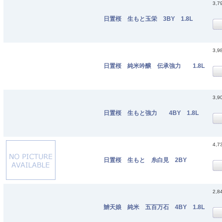
3,7
日置桜 生もと玉栄 3BY 1.8L
3,9
日置桜 純米吟醸 伝承強力 1.8L
3,9
日置桜 生もと強力 4BY 1.8L
4,7
日置桜 生もと 糸白見 2BY
2,8
辧天娘 純米 五百万石 4BY 1.8L