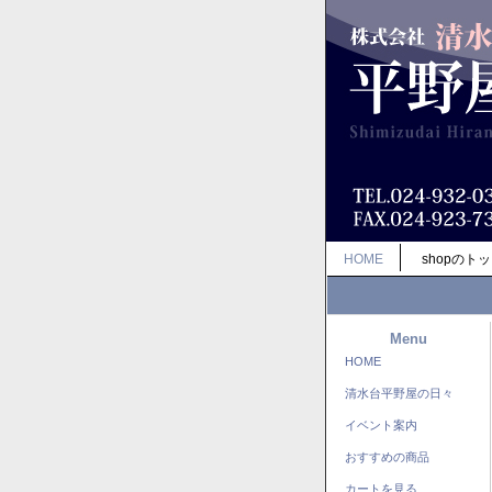
HOME
shopのト
Menu
HOME
清水台平野屋の日々
イベント案内
おすすめの商品
カートを見る