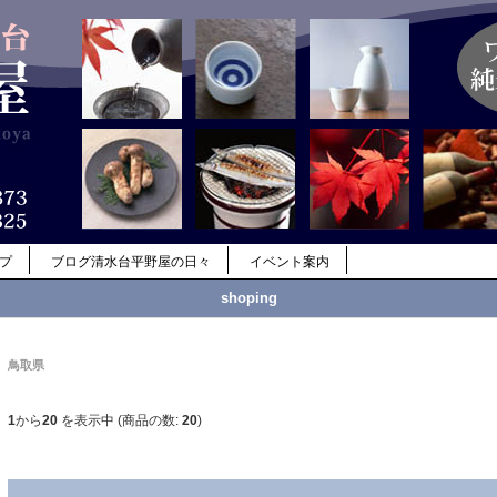
ップ
ブログ清水台平野屋の日々
イベント案内
shoping
鳥取県
1
から
20
を表示中 (商品の数:
20
)