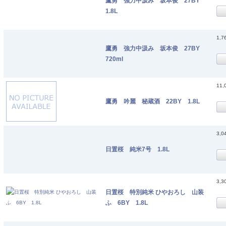
鷹勇 強力中汲み 坂本俊 27BY
1.8L
1,7
鷹勇 強力中汲み 坂本俊 27BY
720ml
11,
鷹勇 吟麗 秘蔵酒 22BY 1.8L
3,0
日置桜 純米7号 1.8L
3,3
日置桜 特別純米 ひやおろし 山装
ふ 6BY 1.8L