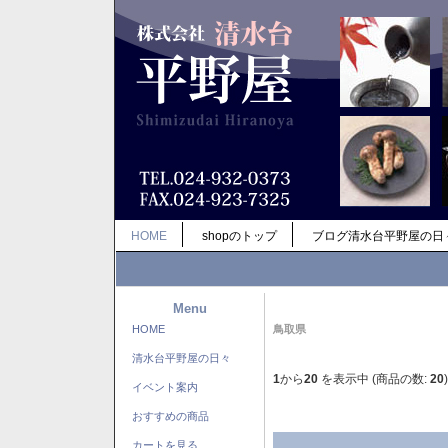
HOME
shopのトップ
ブログ清水台平野屋の日
Menu
HOME
鳥取県
清水台平野屋の日々
1
から
20
を表示中 (商品の数:
20
)
イベント案内
おすすめの商品
カートを見る