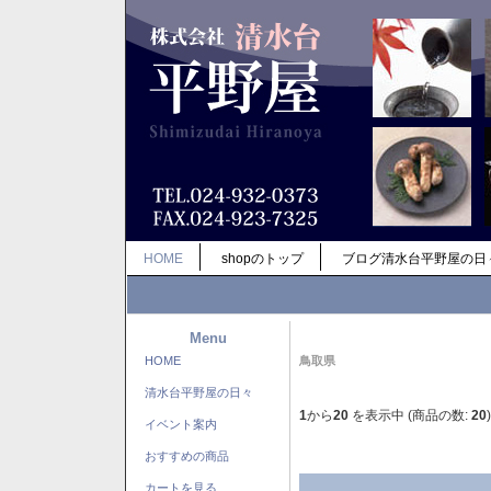
HOME
shopのトップ
ブログ清水台平野屋の日
Menu
HOME
鳥取県
清水台平野屋の日々
1
から
20
を表示中 (商品の数:
20
)
イベント案内
おすすめの商品
カートを見る