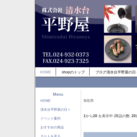
HOME
shopのトップ
ブログ清水台平野屋の日
Menu
HOME
鳥取県
清水台平野屋の日々
1
から
20
を表示中 (商品の数:
20
)
イベント案内
おすすめの商品
カートを見る