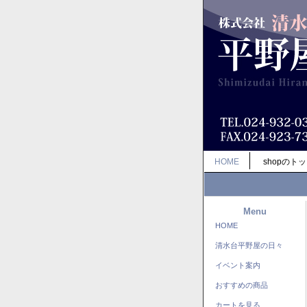
HOME
shopのト
Menu
HOME
清水台平野屋の日々
イベント案内
おすすめの商品
カートを見る