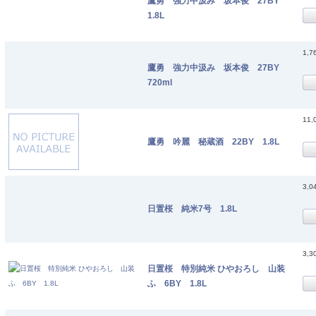
鷹勇 強力中汲み 坂本俊 27BY
1.8L
1,7
鷹勇 強力中汲み 坂本俊 27BY
720ml
11,
鷹勇 吟麗 秘蔵酒 22BY 1.8L
3,0
日置桜 純米7号 1.8L
3,3
日置桜 特別純米 ひやおろし 山装
ふ 6BY 1.8L