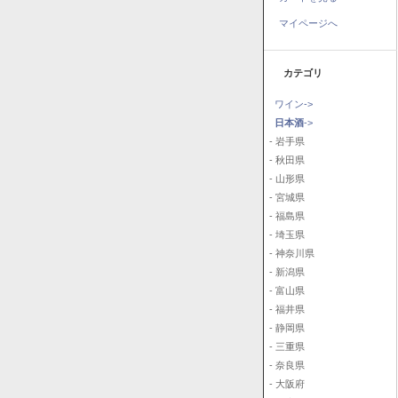
マイページへ
カテゴリ
ワイン->
日本酒
->
- 岩手県
- 秋田県
- 山形県
- 宮城県
- 福島県
- 埼玉県
- 神奈川県
- 新潟県
- 富山県
- 福井県
- 静岡県
- 三重県
- 奈良県
- 大阪府