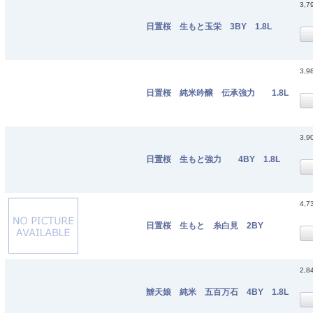
3,7
日置桜 生もと玉栄 3BY 1.8L
3,9
日置桜 純米吟醸 伝承強力 1.8L
3,9
日置桜 生もと強力 4BY 1.8L
4,7
日置桜 生もと 糸白見 2BY
2,8
辧天娘 純米 五百万石 4BY 1.8L