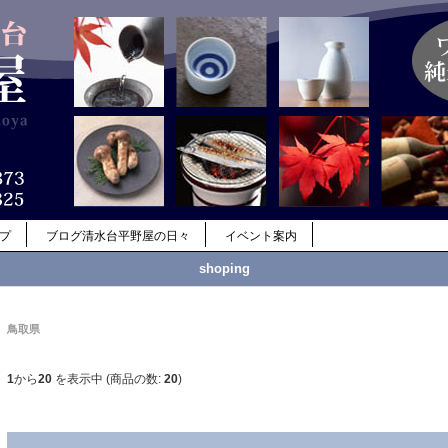
ップ
ブログ清水台平野屋の日々
イベント案内
shoping
鳥取県
1
から
20
を表示中 (商品の数:
20
)