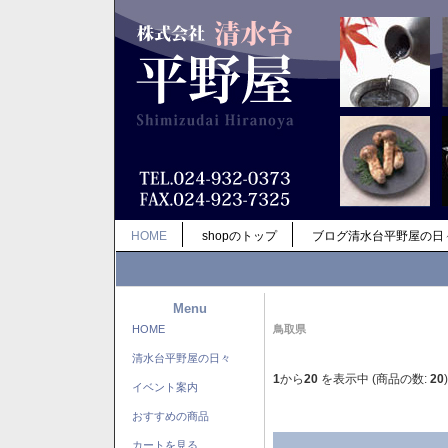
HOME
shopのトップ
ブログ清水台平野屋の日
Menu
HOME
鳥取県
清水台平野屋の日々
1
から
20
を表示中 (商品の数:
20
)
イベント案内
おすすめの商品
カートを見る