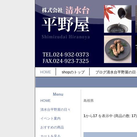
HOME
shopのトップ
ブログ清水台平野屋の日
Menu
HOME
島根県
清水台平野屋の日々
1
から
17
を表示中 (商品の数:
17
)
イベント案内
おすすめの商品
カートを見る