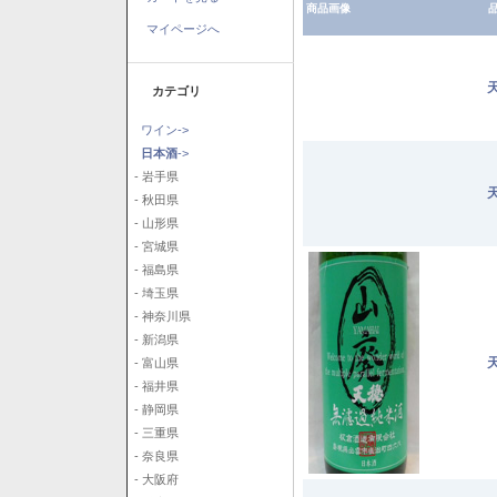
商品画像
品
マイページへ
カテゴリ
ワイン->
日本酒
->
- 岩手県
- 秋田県
- 山形県
- 宮城県
- 福島県
- 埼玉県
- 神奈川県
- 新潟県
- 富山県
- 福井県
- 静岡県
- 三重県
- 奈良県
- 大阪府