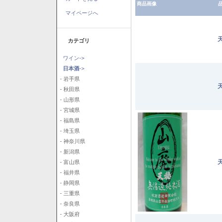
商品画像
品
マイページへ
カテゴリ
ワイン->
日本酒
->
- 岩手県
- 秋田県
- 山形県
- 宮城県
- 福島県
- 埼玉県
- 神奈川県
- 新潟県
- 富山県
- 福井県
- 静岡県
- 三重県
- 奈良県
- 大阪府