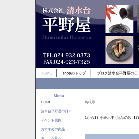
HOME
shopのトップ
ブログ清水台平野屋の日
Menu
HOME
島根県
清水台平野屋の日々
1
から
17
を表示中 (商品の数:
17
)
イベント案内
おすすめの商品
カートを見る