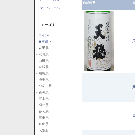
商品画像
品
マイページへ
カテゴリ
ワイン->
日本酒
->
- 岩手県
- 秋田県
- 山形県
- 宮城県
- 福島県
- 埼玉県
- 神奈川県
- 新潟県
- 富山県
- 福井県
- 静岡県
- 三重県
- 奈良県
- 大阪府