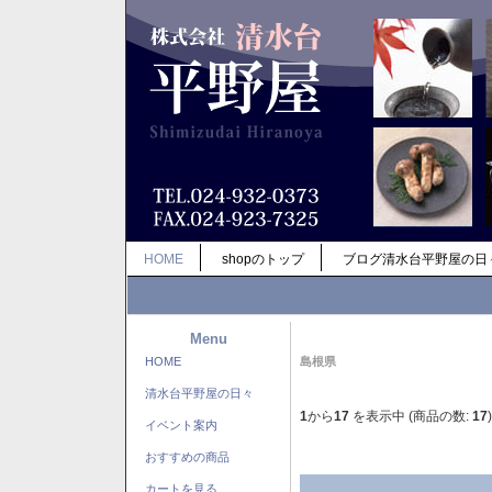
HOME
shopのトップ
ブログ清水台平野屋の日
Menu
HOME
島根県
清水台平野屋の日々
1
から
17
を表示中 (商品の数:
17
)
イベント案内
おすすめの商品
カートを見る