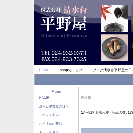
HOME
shopのトップ
ブログ清水台平野屋の日
Menu
HOME
島根県
清水台平野屋の日々
1
から
17
を表示中 (商品の数:
17
)
イベント案内
おすすめの商品
カートを見る