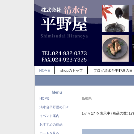
HOME
shopのトップ
ブログ清水台平野屋の日
Menu
HOME
島根県
清水台平野屋の日々
1
から
17
を表示中 (商品の数:
17
)
イベント案内
おすすめの商品
カートを見る