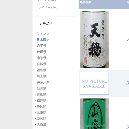
商品画像
品
マイページへ
カテゴリ
ワイン->
日本酒
->
- 岩手県
- 秋田県
- 山形県
- 宮城県
- 福島県
- 埼玉県
- 神奈川県
- 新潟県
- 富山県
- 福井県
- 静岡県
- 三重県
- 奈良県
- 大阪府