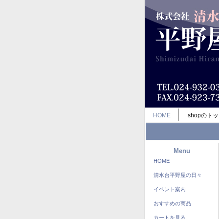
HOME
shopのト
Menu
HOME
清水台平野屋の日々
イベント案内
おすすめの商品
カートを見る