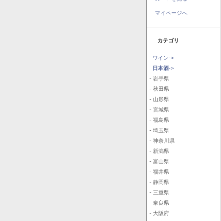
マイページへ
カテゴリ
ワイン->
日本酒
->
- 岩手県
- 秋田県
- 山形県
- 宮城県
- 福島県
- 埼玉県
- 神奈川県
- 新潟県
- 富山県
- 福井県
- 静岡県
- 三重県
- 奈良県
- 大阪府