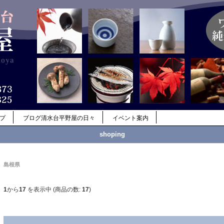
ップ
ブログ清水台平野屋の日々
イベント案内
shoping
島根県
1
から
17
を表示中 (商品の数:
17
)