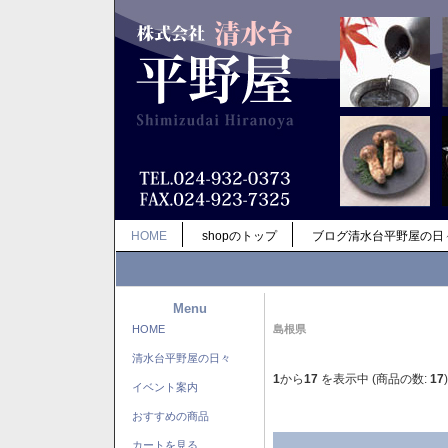
HOME
shopのトップ
ブログ清水台平野屋の日
Menu
HOME
島根県
清水台平野屋の日々
1
から
17
を表示中 (商品の数:
17
)
イベント案内
おすすめの商品
カートを見る