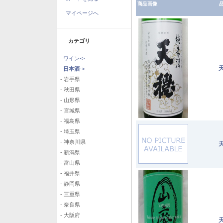
商品画像
品
マイページへ
カテゴリ
ワイン->
日本酒
->
- 岩手県
- 秋田県
- 山形県
- 宮城県
- 福島県
- 埼玉県
- 神奈川県
- 新潟県
- 富山県
- 福井県
- 静岡県
- 三重県
- 奈良県
- 大阪府