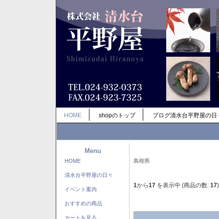
HOME
shopのトップ
ブログ清水台平野屋の日
Menu
HOME
島根県
清水台平野屋の日々
1
から
17
を表示中 (商品の数:
17
)
イベント案内
おすすめの商品
カートを見る