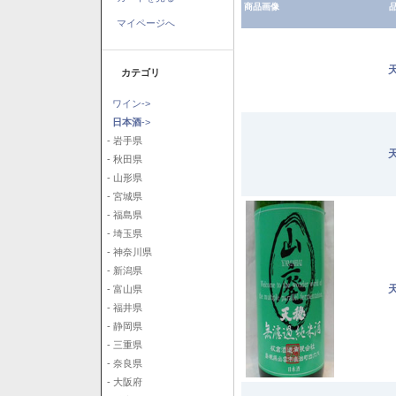
商品画像
品
マイページへ
カテゴリ
ワイン->
日本酒
->
- 岩手県
- 秋田県
- 山形県
- 宮城県
- 福島県
- 埼玉県
- 神奈川県
- 新潟県
- 富山県
- 福井県
- 静岡県
- 三重県
- 奈良県
- 大阪府