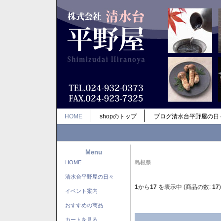
HOME
shopのトップ
ブログ清水台平野屋の日
Menu
HOME
島根県
清水台平野屋の日々
1
から
17
を表示中 (商品の数:
17
)
イベント案内
おすすめの商品
カートを見る