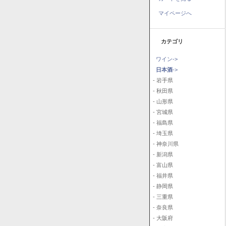
マイページへ
カテゴリ
ワイン->
日本酒
->
- 岩手県
- 秋田県
- 山形県
- 宮城県
- 福島県
- 埼玉県
- 神奈川県
- 新潟県
- 富山県
- 福井県
- 静岡県
- 三重県
- 奈良県
- 大阪府