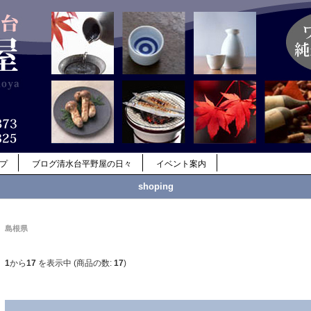
ップ
ブログ清水台平野屋の日々
イベント案内
shoping
島根県
1
から
17
を表示中 (商品の数:
17
)