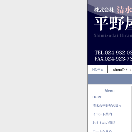
HOME
shopのト
Menu
HOME
清水台平野屋の日々
イベント案内
おすすめの商品
カートを見る