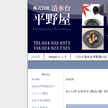
HOME
shopのトップ
ブログ清水台平野屋の日
Menu
HOME
島根県
清水台平野屋の日々
1
から
17
を表示中 (商品の数:
17
)
イベント案内
おすすめの商品
カートを見る