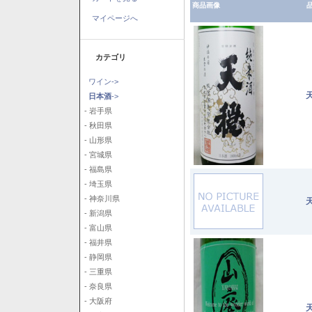
商品画像
品
マイページへ
カテゴリ
ワイン->
日本酒
->
- 岩手県
- 秋田県
- 山形県
- 宮城県
- 福島県
- 埼玉県
- 神奈川県
- 新潟県
- 富山県
- 福井県
- 静岡県
- 三重県
- 奈良県
- 大阪府