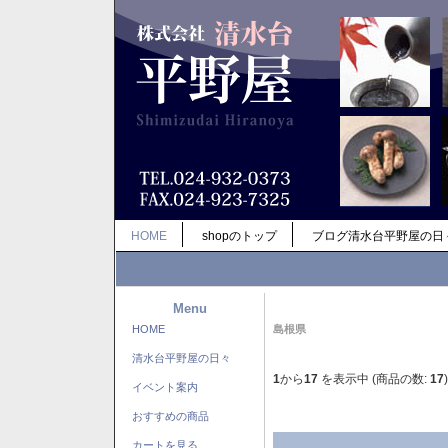
HOME
shopのトップ
ブログ清水台平野屋の日
Menu
HOME
島根県
清水台平野屋の日々
1
から
17
を表示中 (商品の数:
17
)
イベント案内
おすすめの商品
カートを見る