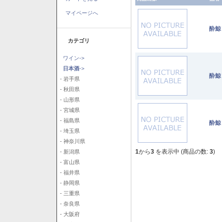
マイページへ
酔鯨
カテゴリ
ワイン->
日本酒
->
酔鯨
- 岩手県
- 秋田県
- 山形県
- 宮城県
- 福島県
酔鯨
- 埼玉県
- 神奈川県
1
から
3
を表示中 (商品の数:
3
)
- 新潟県
- 富山県
- 福井県
- 静岡県
- 三重県
- 奈良県
- 大阪府