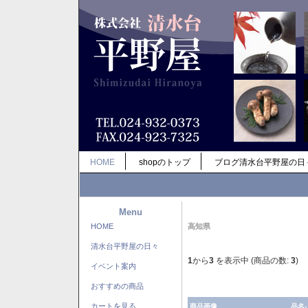
HOME
shopのトップ
ブログ清水台平野屋の日
Menu
HOME
高知県
清水台平野屋の日々
1
から
3
を表示中 (商品の数:
3
)
イベント案内
おすすめの商品
カートを見る
商品画像
品名-