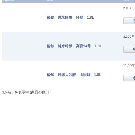
2,937円
酔鯨 純米吟醸 吟麗 1.8L
3,300円
酔鯨 純米吟醸 高育54号 1.8L
11,000
酔鯨 純米大吟醸 山田錦 1.8L
1
から
3
を表示中 (商品の数:
3
)