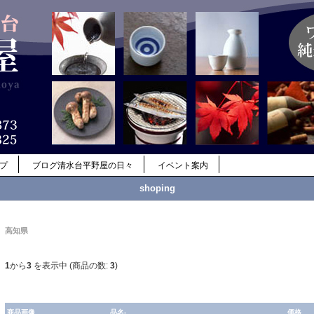
ップ
ブログ清水台平野屋の日々
イベント案内
shoping
高知県
1
から
3
を表示中 (商品の数:
3
)
商品画像
品名-
価格