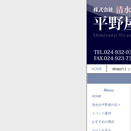
HOME
shopのト
Menu
HOME
清水台平野屋の日々
イベント案内
おすすめの商品
カートを見る