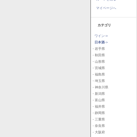
マイページへ
カテゴリ
ワイン->
日本酒
->
- 岩手県
- 秋田県
- 山形県
- 宮城県
- 福島県
- 埼玉県
- 神奈川県
- 新潟県
- 富山県
- 福井県
- 静岡県
- 三重県
- 奈良県
- 大阪府