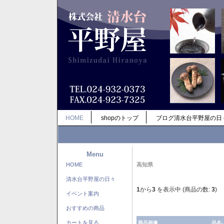
HOME
shopのトップ
ブログ清水台平野屋の日
Menu
HOME
高知県
清水台平野屋の日々
1
から
3
を表示中 (商品の数:
3
)
イベント案内
おすすめの商品
カートを見る
商品画像
品名-