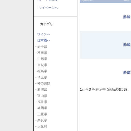
マイページへ
酔鯨
カテゴリ
ワイン->
日本酒
->
酔鯨
- 岩手県
- 秋田県
- 山形県
- 宮城県
- 福島県
酔鯨
- 埼玉県
- 神奈川県
1
から
3
を表示中 (商品の数:
3
)
- 新潟県
- 富山県
- 福井県
- 静岡県
- 三重県
- 奈良県
- 大阪府