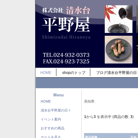
HOME
shopのトップ
ブログ清水台平野屋の日
Menu
HOME
高知県
清水台平野屋の日々
1
から
3
を表示中 (商品の数:
3
)
イベント案内
おすすめの商品
カートを見る
商品画像
品名-