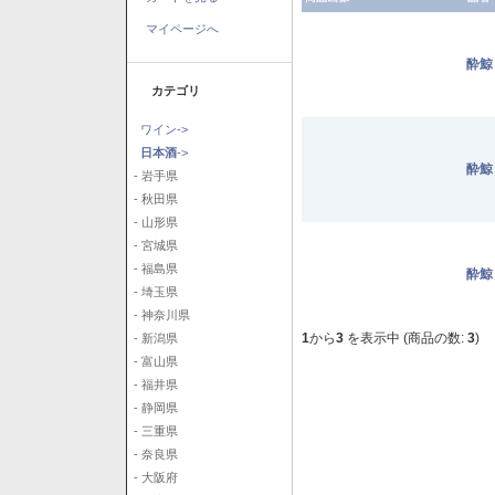
マイページへ
酔鯨
カテゴリ
ワイン->
日本酒
->
酔鯨
- 岩手県
- 秋田県
- 山形県
- 宮城県
- 福島県
酔鯨
- 埼玉県
- 神奈川県
1
から
3
を表示中 (商品の数:
3
)
- 新潟県
- 富山県
- 福井県
- 静岡県
- 三重県
- 奈良県
- 大阪府