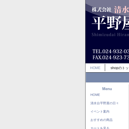
HOME
shopのト
Menu
HOME
清水台平野屋の日々
イベント案内
おすすめの商品
カートを見る