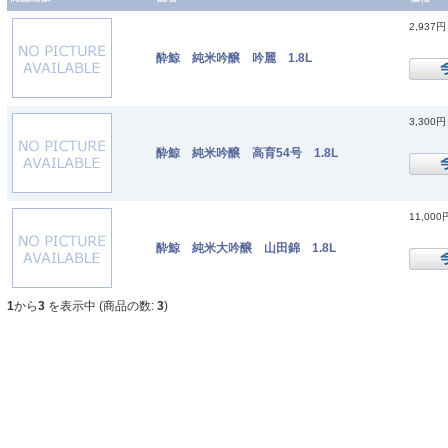
2,937円
酔鯨 純米吟醸 吟麗 1.8L
3,300円
酔鯨 純米吟醸 高育54号 1.8L
11,000
酔鯨 純米大吟醸 山田錦 1.8L
1
から
3
を表示中 (商品の数:
3
)