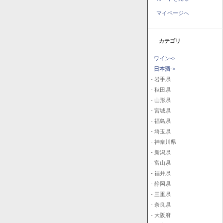
マイページへ
カテゴリ
ワイン->
日本酒
->
- 岩手県
- 秋田県
- 山形県
- 宮城県
- 福島県
- 埼玉県
- 神奈川県
- 新潟県
- 富山県
- 福井県
- 静岡県
- 三重県
- 奈良県
- 大阪府