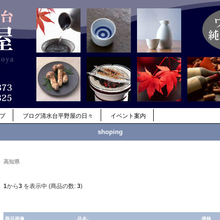
ップ
ブログ清水台平野屋の日々
イベント案内
shoping
高知県
1
から
3
を表示中 (商品の数:
3
)
商品画像
品名-
価格