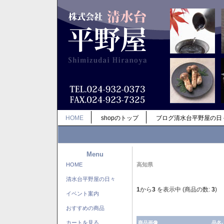
HOME
shopのトップ
ブログ清水台平野屋の日
Menu
HOME
高知県
清水台平野屋の日々
1
から
3
を表示中 (商品の数:
3
)
イベント案内
おすすめの商品
カートを見る
商品画像
品名-