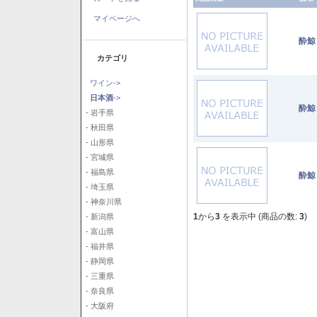
マイページへ
酔鯨
カテゴリ
ワイン->
日本酒
->
酔鯨
- 岩手県
- 秋田県
- 山形県
- 宮城県
- 福島県
酔鯨
- 埼玉県
- 神奈川県
1
から
3
を表示中 (商品の数:
3
)
- 新潟県
- 富山県
- 福井県
- 静岡県
- 三重県
- 奈良県
- 大阪府