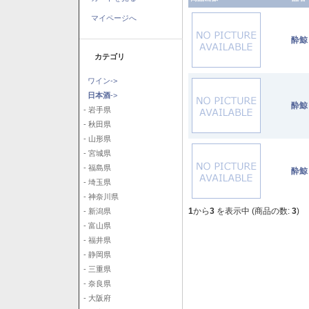
マイページへ
酔鯨
カテゴリ
ワイン->
日本酒
->
酔鯨
- 岩手県
- 秋田県
- 山形県
- 宮城県
- 福島県
酔鯨
- 埼玉県
- 神奈川県
1
から
3
を表示中 (商品の数:
3
)
- 新潟県
- 富山県
- 福井県
- 静岡県
- 三重県
- 奈良県
- 大阪府