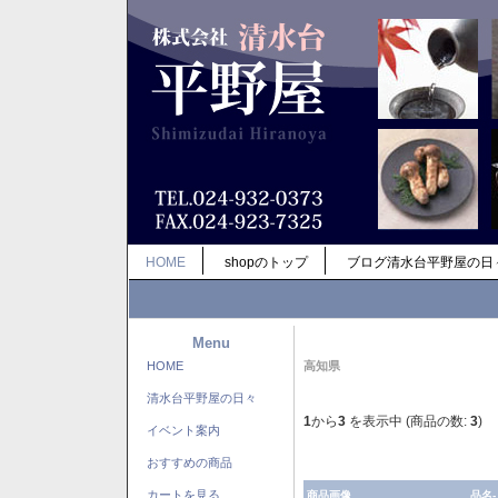
HOME
shopのトップ
ブログ清水台平野屋の日
Menu
HOME
高知県
清水台平野屋の日々
1
から
3
を表示中 (商品の数:
3
)
イベント案内
おすすめの商品
カートを見る
商品画像
品名-