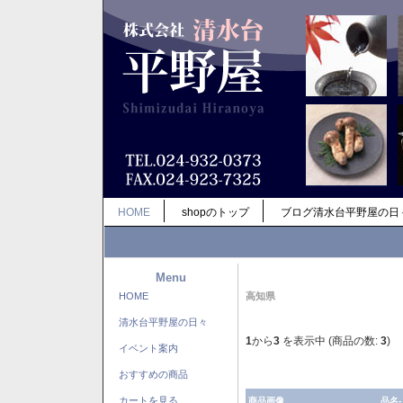
HOME
shopのトップ
ブログ清水台平野屋の日
Menu
HOME
高知県
清水台平野屋の日々
1
から
3
を表示中 (商品の数:
3
)
イベント案内
おすすめの商品
カートを見る
商品画像
品名-