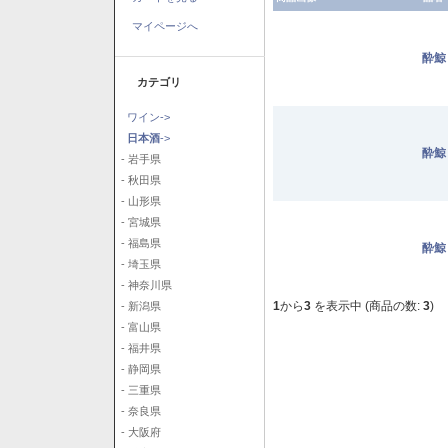
マイページへ
酔鯨
カテゴリ
ワイン->
日本酒
->
酔鯨
- 岩手県
- 秋田県
- 山形県
- 宮城県
- 福島県
酔鯨
- 埼玉県
- 神奈川県
1
から
3
を表示中 (商品の数:
3
)
- 新潟県
- 富山県
- 福井県
- 静岡県
- 三重県
- 奈良県
- 大阪府