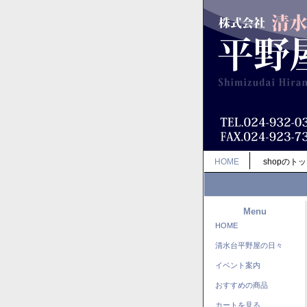
HOME
shopのト
Menu
HOME
清水台平野屋の日々
イベント案内
おすすめの商品
カートを見る