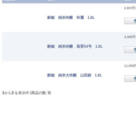
2,937円
酔鯨 純米吟醸 吟麗 1.8L
3,300円
酔鯨 純米吟醸 高育54号 1.8L
11,000
酔鯨 純米大吟醸 山田錦 1.8L
1
から
3
を表示中 (商品の数:
3
)