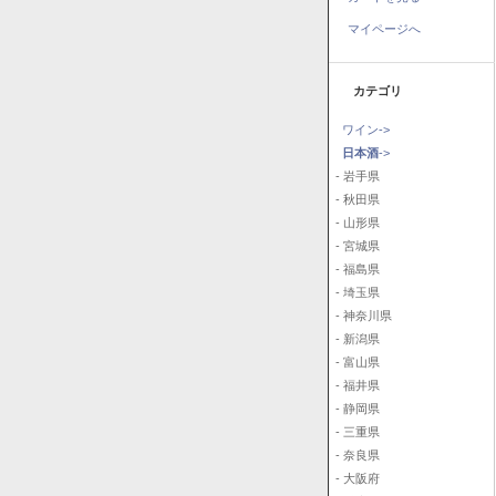
マイページへ
カテゴリ
ワイン->
日本酒
->
- 岩手県
- 秋田県
- 山形県
- 宮城県
- 福島県
- 埼玉県
- 神奈川県
- 新潟県
- 富山県
- 福井県
- 静岡県
- 三重県
- 奈良県
- 大阪府