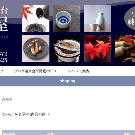
ップ
ブログ清水台平野屋の日々
イベント案内
shoping
高知県
1
から
3
を表示中 (商品の数:
3
)
商品画像
品名-
価格