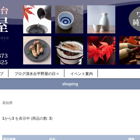
ップ
ブログ清水台平野屋の日々
イベント案内
shoping
高知県
1
から
3
を表示中 (商品の数:
3
)
商品画像
品名-
価格