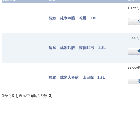
2,937円
酔鯨 純米吟醸 吟麗 1.8L
3,300円
酔鯨 純米吟醸 高育54号 1.8L
11,000
酔鯨 純米大吟醸 山田錦 1.8L
1
から
3
を表示中 (商品の数:
3
)