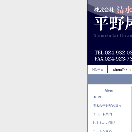
HOME
shopのト
Menu
HOME
清水台平野屋の日々
イベント案内
おすすめの商品
カートを見る