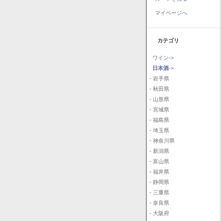
マイページへ
カテゴリ
ワイン->
日本酒
->
- 岩手県
- 秋田県
- 山形県
- 宮城県
- 福島県
- 埼玉県
- 神奈川県
- 新潟県
- 富山県
- 福井県
- 静岡県
- 三重県
- 奈良県
- 大阪府