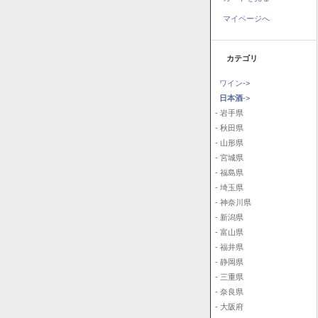
マイページへ
カテゴリ
ワイン->
日本酒
->
- 岩手県
- 秋田県
- 山形県
- 宮城県
- 福島県
- 埼玉県
- 神奈川県
- 新潟県
- 富山県
- 福井県
- 静岡県
- 三重県
- 奈良県
- 大阪府