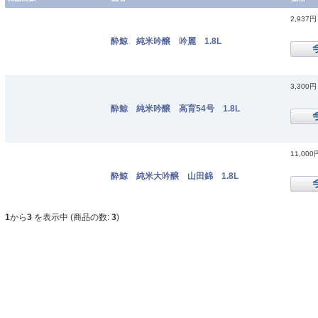
2,937円
酔鯨 純米吟醸 吟麗 1.8L
3,300円
酔鯨 純米吟醸 高育54号 1.8L
11,000
酔鯨 純米大吟醸 山田錦 1.8L
1
から
3
を表示中 (商品の数:
3
)