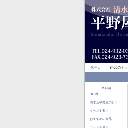
HOME
shopのト
Menu
HOME
清水台平野屋の日々
イベント案内
おすすめの商品
カートを見る