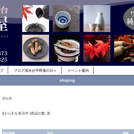
ップ
ブログ清水台平野屋の日々
イベント案内
shoping
高知県
1
から
3
を表示中 (商品の数:
3
)
商品画像
品名-
価格