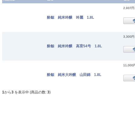
2,937円
酔鯨 純米吟醸 吟麗 1.8L
3,300円
酔鯨 純米吟醸 高育54号 1.8L
11,000
酔鯨 純米大吟醸 山田錦 1.8L
1
から
3
を表示中 (商品の数:
3
)