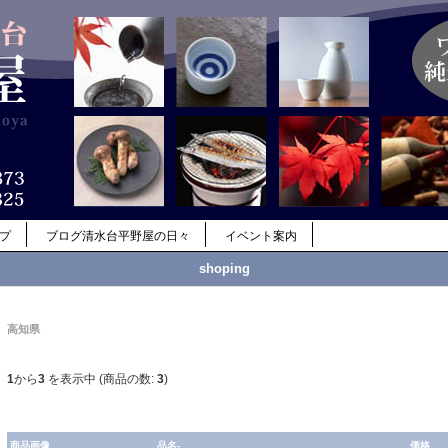
ップ
ブログ清水台平野屋の日々
イベント案内
shoping
高知県
1
から
3
を表示中 (商品の数:
3
)
商品画像
品名-
価格