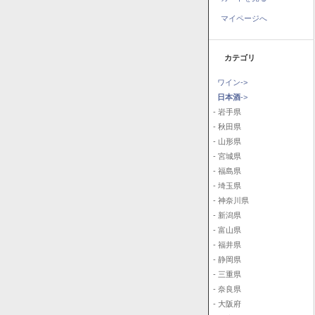
マイページへ
カテゴリ
ワイン->
日本酒
->
- 岩手県
- 秋田県
- 山形県
- 宮城県
- 福島県
- 埼玉県
- 神奈川県
- 新潟県
- 富山県
- 福井県
- 静岡県
- 三重県
- 奈良県
- 大阪府