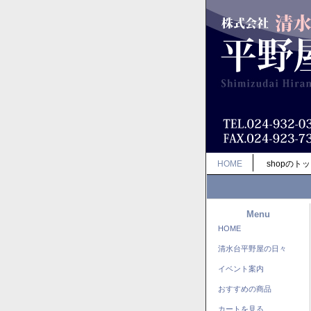
HOME
shopのト
Menu
HOME
清水台平野屋の日々
イベント案内
おすすめの商品
カートを見る