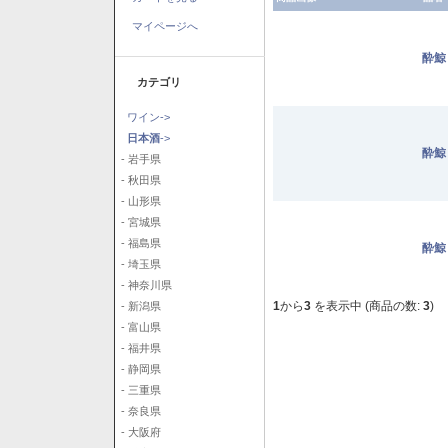
マイページへ
酔鯨
カテゴリ
ワイン->
日本酒
->
酔鯨
- 岩手県
- 秋田県
- 山形県
- 宮城県
- 福島県
酔鯨
- 埼玉県
- 神奈川県
1
から
3
を表示中 (商品の数:
3
)
- 新潟県
- 富山県
- 福井県
- 静岡県
- 三重県
- 奈良県
- 大阪府