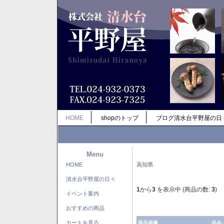
HOME
shopのトップ
ブログ清水台平野屋の日
Menu
HOME
高知県
清水台平野屋の日々
1
から
3
を表示中 (商品の数:
3
)
イベント案内
おすすめの商品
カートを見る
商品画像
品名-