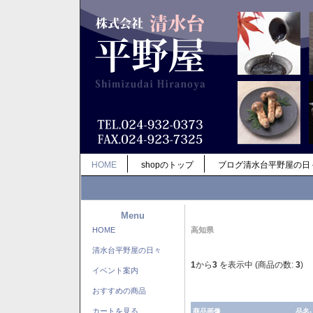
HOME
shopのトップ
ブログ清水台平野屋の日
Menu
HOME
高知県
清水台平野屋の日々
1
から
3
を表示中 (商品の数:
3
)
イベント案内
おすすめの商品
カートを見る
商品画像
品名-