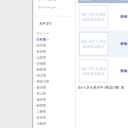
マイページへ
酔鯨
カテゴリ
ワイン->
日本酒
->
酔鯨
- 岩手県
- 秋田県
- 山形県
- 宮城県
- 福島県
酔鯨
- 埼玉県
- 神奈川県
1
から
3
を表示中 (商品の数:
3
)
- 新潟県
- 富山県
- 福井県
- 静岡県
- 三重県
- 奈良県
- 大阪府