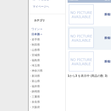
マイページへ
酔鯨
カテゴリ
ワイン->
日本酒
->
酔鯨
- 岩手県
- 秋田県
- 山形県
- 宮城県
- 福島県
酔鯨
- 埼玉県
- 神奈川県
1
から
3
を表示中 (商品の数:
3
)
- 新潟県
- 富山県
- 福井県
- 静岡県
- 三重県
- 奈良県
- 大阪府