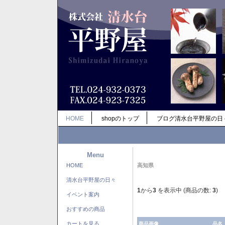
HOME
shopのトップ
ブログ清水台平野屋の日
Menu
HOME
高知県
清水台平野屋の日々
1
から
3
を表示中 (商品の数:
3
)
イベント案内
おすすめの商品
カートを見る
商品画像
品名